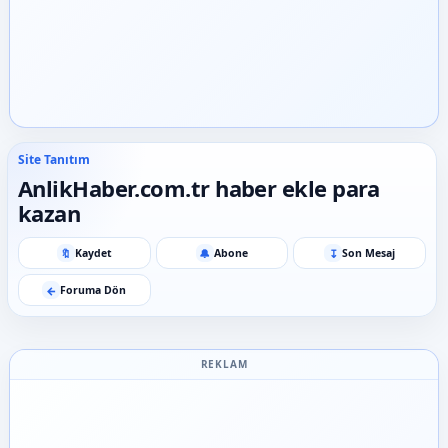
Site Tanıtım
AnlikHaber.com.tr haber ekle para
kazan
🔖
🔔
↧
Kaydet
Abone
Son Mesaj
←
Foruma Dön
REKLAM