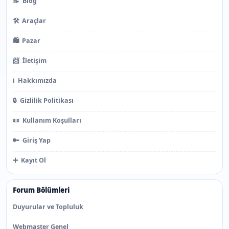
📝
Blog
🛠️
Araçlar
🛍️
Pazar
📨
İletişim
ℹ️
Hakkımızda
🔒
Gizlilik Politikası
📜
Kullanım Koşulları
🔑
Giriş Yap
➕
Kayıt Ol
Forum Bölümleri
Duyurular ve Topluluk
Webmaster Genel