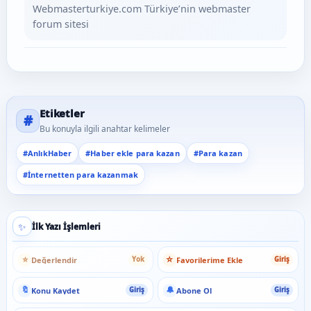
Webmasterturkiye.com Türkiye’nin webmaster
forum sitesi
Etiketler
#
Bu konuyla ilgili anahtar kelimeler
#AnlıkHaber
#Haber ekle para kazan
#Para kazan
#İnternetten para kazanmak
✨
İlk Yazı İşlemleri
⭐
☆
Değerlendir
Favorilerime Ekle
Yok
Giriş
🔖
🔔
Konu Kaydet
Abone Ol
Giriş
Giriş