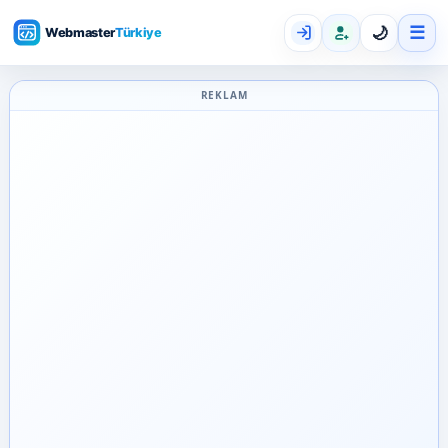
☰
🌙
REKLAM