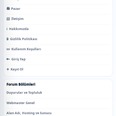
🛍️
Pazar
📨
İletişim
ℹ️
Hakkımızda
🔒
Gizlilik Politikası
📜
Kullanım Koşulları
🔑
Giriş Yap
➕
Kayıt Ol
Forum Bölümleri
Duyurular ve Topluluk
Webmaster Genel
Alan Adı, Hosting ve Sunucu