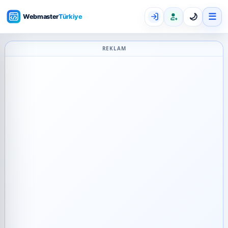
☰
🌙
REKLAM