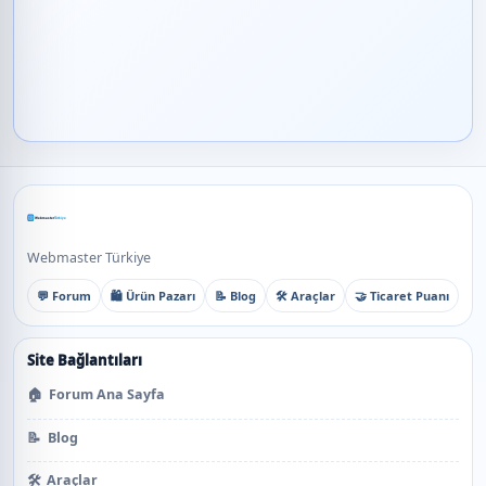
Webmaster Türkiye
💬 Forum
🛍️ Ürün Pazarı
📝 Blog
🛠️ Araçlar
🤝 Ticaret Puanı
Site Bağlantıları
🏠
Forum Ana Sayfa
📝
Blog
🛠️
Araçlar