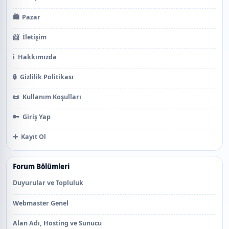
🛍️
Pazar
📨
İletişim
ℹ️
Hakkımızda
🔒
Gizlilik Politikası
📜
Kullanım Koşulları
🔑
Giriş Yap
➕
Kayıt Ol
Forum Bölümleri
Duyurular ve Topluluk
Webmaster Genel
Alan Adı, Hosting ve Sunucu