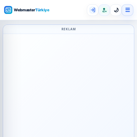
☰
🌙
REKLAM