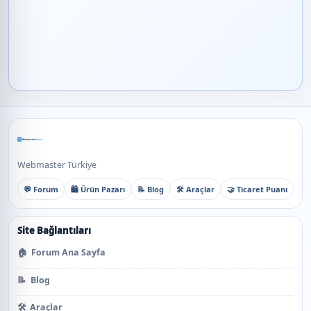
Webmaster Türkiye
💬 Forum
🛍️ Ürün Pazarı
📝 Blog
🛠️ Araçlar
🤝 Ticaret Puanı
Site Bağlantıları
🏠
Forum Ana Sayfa
📝
Blog
🛠️
Araçlar