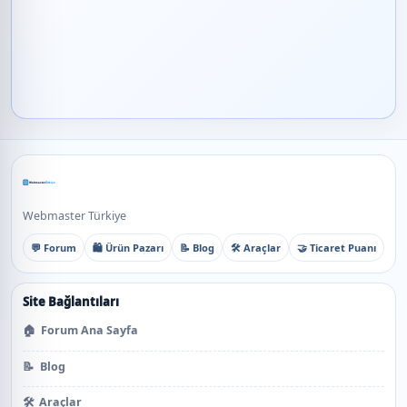
Webmaster Türkiye
💬 Forum
🛍️ Ürün Pazarı
📝 Blog
🛠️ Araçlar
🤝 Ticaret Puanı
Site Bağlantıları
🏠
Forum Ana Sayfa
📝
Blog
🛠️
Araçlar