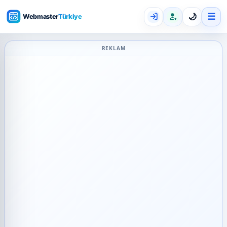
☰
🌙
REKLAM