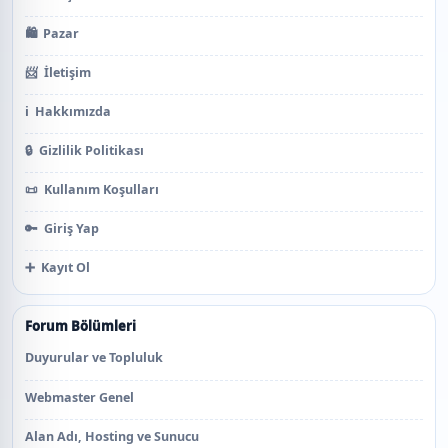
🛍️
Pazar
📨
İletişim
ℹ️
Hakkımızda
🔒
Gizlilik Politikası
📜
Kullanım Koşulları
🔑
Giriş Yap
➕
Kayıt Ol
Forum Bölümleri
Duyurular ve Topluluk
Webmaster Genel
Alan Adı, Hosting ve Sunucu