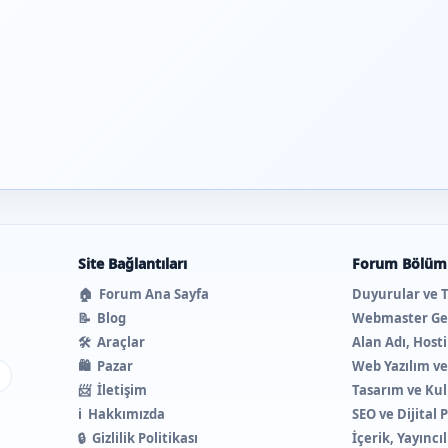
Site Bağlantıları
Forum Bölüml
🏠
Forum Ana Sayfa
Duyurular ve 
📝
Blog
Webmaster Ge
🛠️
Araçlar
Alan Adı, Host
🛍️
Pazar
Web Yazılım v
ı
📨
İletişim
Tasarım ve Kul
ℹ️
Hakkımızda
SEO ve Dijital
🔒
Gizlilik Politikası
İçerik, Yayıncı