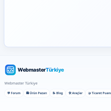
Webmaster Türkiye
💬 Forum
🛍️ Ürün Pazarı
📝 Blog
🛠️ Araçlar
🤝 Ticaret Puan