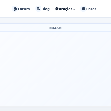
🏠
Forum
📝
Blog
🛠️
Araçlar
🛍️
Pazar
⌄
REKLAM