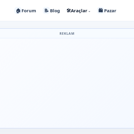
🏠
Forum
📝
Blog
🛠️
Araçlar
🛍️
Pazar
⌄
REKLAM