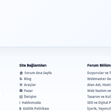
Site Bağlantıları
Forum Bölüml
🏠
Forum Ana Sayfa
Duyurular ve 
📝
Blog
Webmaster Ge
🛠️
Araçlar
Alan Adı, Host
🛍️
Pazar
Web Yazılım v
ı
📨
İletişim
Tasarım ve Kul
ℹ️
Hakkımızda
SEO ve Dijital
🔒
Gizlilik Politikası
İçerik, Yayıncı