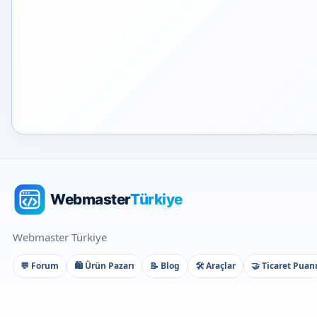
Webmaster Türkiye
💬 Forum
🛍️ Ürün Pazarı
📝 Blog
🛠️ Araçlar
🤝 Ticaret Puan