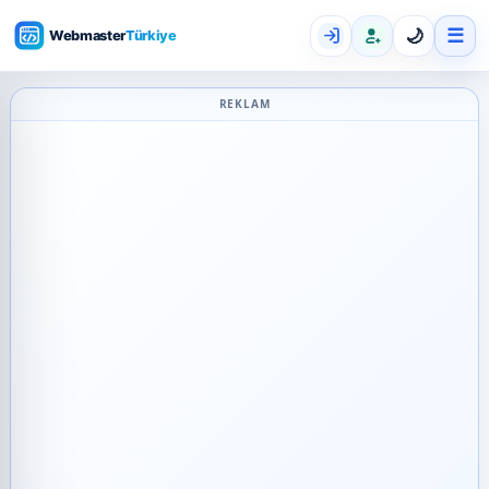
☰
🌙
REKLAM