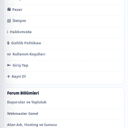
🛍️
Pazar
📨
İletişim
ℹ️
Hakkımızda
🔒
Gizlilik Politikası
📜
Kullanım Koşulları
🔑
Giriş Yap
➕
Kayıt Ol
Forum Bölümleri
Duyurular ve Topluluk
Webmaster Genel
Alan Adı, Hosting ve Sunucu