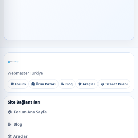
Webmaster Türkiye
💬 Forum
🛍️ Ürün Pazarı
📝 Blog
🛠️ Araçlar
🤝 Ticaret Puanı
Site Bağlantıları
🏠
Forum Ana Sayfa
📝
Blog
🛠️
Araçlar