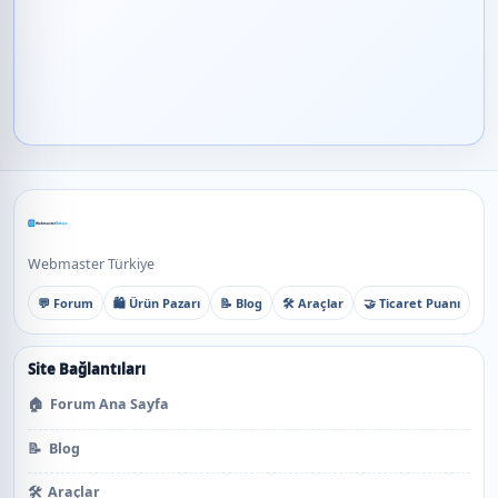
Webmaster Türkiye
💬 Forum
🛍️ Ürün Pazarı
📝 Blog
🛠️ Araçlar
🤝 Ticaret Puanı
Site Bağlantıları
🏠
Forum Ana Sayfa
📝
Blog
🛠️
Araçlar