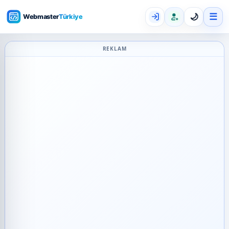
☰
🌙
REKLAM