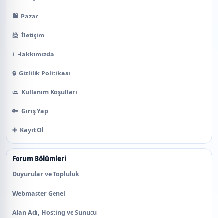
🛍️
Pazar
📨
İletişim
ℹ️
Hakkımızda
🔒
Gizlilik Politikası
📜
Kullanım Koşulları
🔑
Giriş Yap
➕
Kayıt Ol
Forum Bölümleri
Duyurular ve Topluluk
Webmaster Genel
Alan Adı, Hosting ve Sunucu