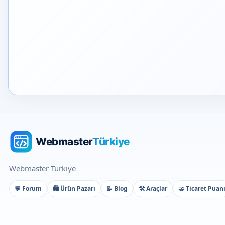
Webmaster Türkiye
💬 Forum
🛍️ Ürün Pazarı
📝 Blog
🛠️ Araçlar
🤝 Ticaret Puan