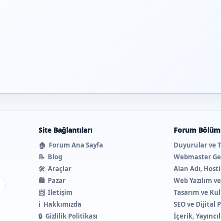
Site Bağlantıları
Forum Bölüml
🏠
Forum Ana Sayfa
Duyurular ve 
📝
Blog
Webmaster Ge
🛠️
Araçlar
Alan Adı, Host
🛍️
Pazar
Web Yazılım v
ı
📨
İletişim
Tasarım ve Kul
ℹ️
Hakkımızda
SEO ve Dijital
🔒
Gizlilik Politikası
İçerik, Yayıncı