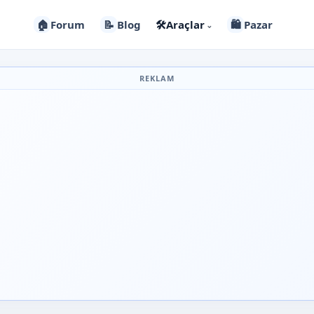
🏠
Forum
📝
Blog
🛠️
Araçlar
🛍️
Pazar
⌄
REKLAM