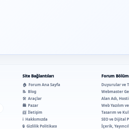
Site Bağlantıları
Forum Bölüml
🏠
Forum Ana Sayfa
Duyurular ve 
📝
Blog
Webmaster Ge
🛠️
Araçlar
Alan Adı, Host
🛍️
Pazar
Web Yazılım v
ı
📨
İletişim
Tasarım ve Kul
ℹ️
Hakkımızda
SEO ve Dijital
🔒
Gizlilik Politikası
İçerik, Yayıncı