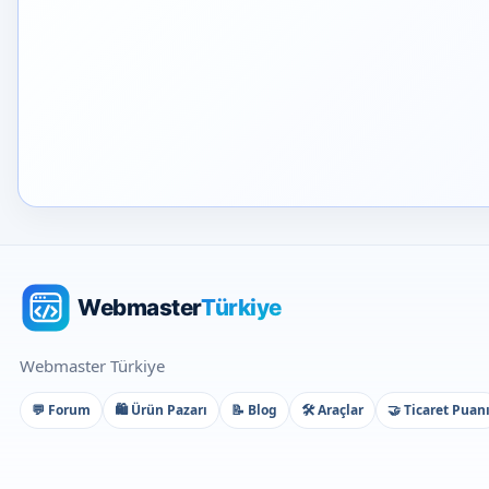
Webmaster Türkiye
💬 Forum
🛍️ Ürün Pazarı
📝 Blog
🛠️ Araçlar
🤝 Ticaret Puan