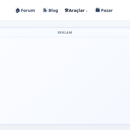
🏠
Forum
📝
Blog
🛠️
Araçlar
🛍️
Pazar
⌄
REKLAM