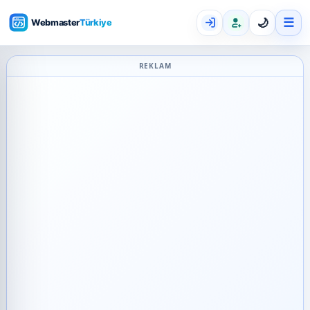
☰
🌙
REKLAM