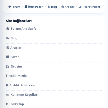
💬 Forum
🛍️ Ürün Pazarı
📝 Blog
🛠️ Araçlar
🤝 Ticaret Puanı
Site Bağlantıları
🏠
Forum Ana Sayfa
📝
Blog
🛠️
Araçlar
🛍️
Pazar
📨
İletişim
ℹ️
Hakkımızda
🔒
Gizlilik Politikası
📜
Kullanım Koşulları
🔑
Giriş Yap