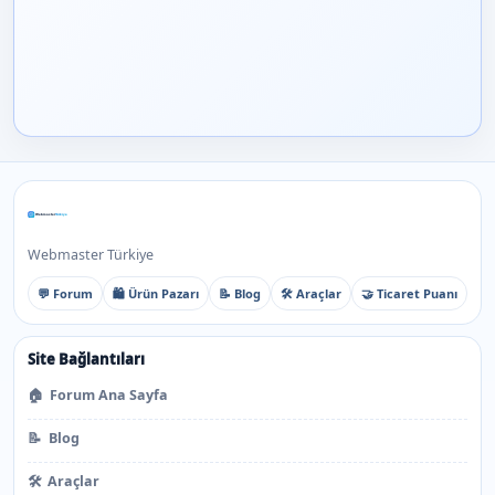
Webmaster Türkiye
💬 Forum
🛍️ Ürün Pazarı
📝 Blog
🛠️ Araçlar
🤝 Ticaret Puanı
Site Bağlantıları
🏠
Forum Ana Sayfa
📝
Blog
🛠️
Araçlar