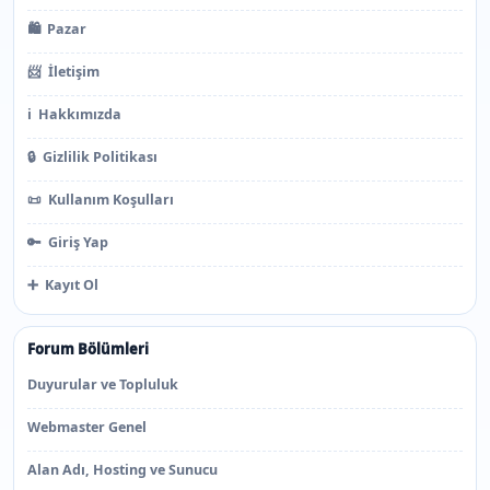
🛍️
Pazar
📨
İletişim
ℹ️
Hakkımızda
🔒
Gizlilik Politikası
📜
Kullanım Koşulları
🔑
Giriş Yap
➕
Kayıt Ol
Forum Bölümleri
Duyurular ve Topluluk
Webmaster Genel
Alan Adı, Hosting ve Sunucu