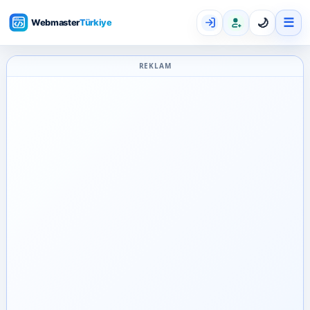
☰
🌙
REKLAM