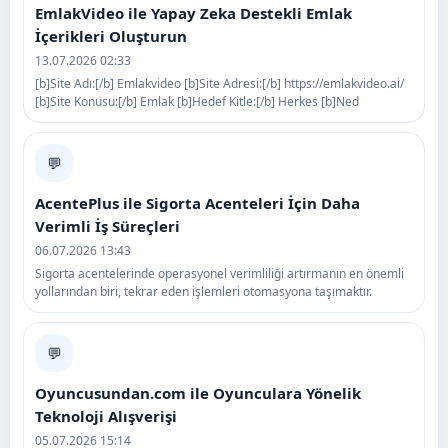
EmlakVideo ile Yapay Zeka Destekli Emlak
İçerikleri Oluşturun
13.07.2026 02:33
[b]Site Adı:[/b] Emlakvideo [b]Site Adresi:[/b] https://emlakvideo.ai/
[b]Site Konusu:[/b] Emlak [b]Hedef Kitle:[/b] Herkes [b]Ned
💬
AcentePlus ile Sigorta Acenteleri İçin Daha
Verimli İş Süreçleri
06.07.2026 13:43
Sigorta acentelerinde operasyonel verimliliği artırmanın en önemli
yollarından biri, tekrar eden işlemleri otomasyona taşımaktır.
💬
Oyuncusundan.com ile Oyunculara Yönelik
Teknoloji Alışverişi
05.07.2026 15:14