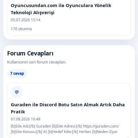
Oyuncusundan.com ile Oyunculara Yönelik
Teknoloji Alışverişi
05.07.2026 15:14
170 okunma
Forum Cevapları
Kullanıcının son forum cevapları.
7 cevap
💬
Guraden ile Discord Botu Satın Almak Artık Daha
Pratik
07.08.2026 16:48
[b]Site Adı:[/b] Guraden [b]Site Adresi:[/b] https://guraden.com/
[b]Site Konusu:[/b] AI [b]Hedef Kitle:[/b] Herkes [b]Neden Ziyar