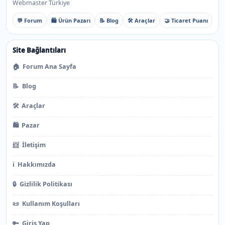
Webmaster Türkiye
💬 Forum
🛍️ Ürün Pazarı
📝 Blog
🛠️ Araçlar
🤝 Ticaret Puanı
Site Bağlantıları
🏠
Forum Ana Sayfa
📝
Blog
🛠️
Araçlar
🛍️
Pazar
📨
İletişim
ℹ️
Hakkımızda
🔒
Gizlilik Politikası
📜
Kullanım Koşulları
🔑
Giriş Yap