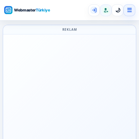
☰
🌙
REKLAM