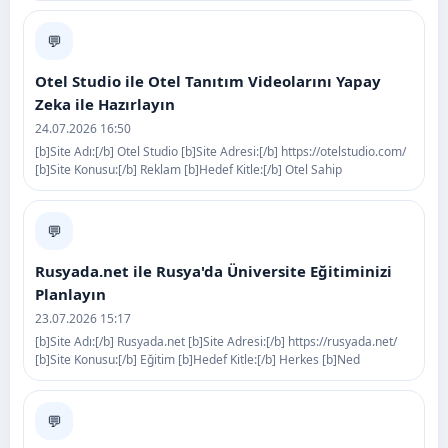
💬
Otel Studio ile Otel Tanıtım Videolarını Yapay
Zeka ile Hazırlayın
24.07.2026 16:50
[b]Site Adı:[/b] Otel Studio [b]Site Adresi:[/b] https://otelstudio.com/
[b]Site Konusu:[/b] Reklam [b]Hedef Kitle:[/b] Otel Sahip
💬
Rusyada.net ile Rusya'da Üniversite Eğitiminizi
Planlayın
23.07.2026 15:17
[b]Site Adı:[/b] Rusyada.net [b]Site Adresi:[/b] https://rusyada.net/
[b]Site Konusu:[/b] Eğitim [b]Hedef Kitle:[/b] Herkes [b]Ned
💬