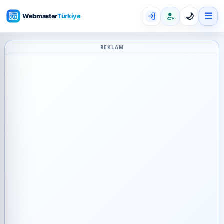
☰
🌙
REKLAM