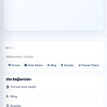
Webmaster Türkiye
💬 Forum
🛍️ Ürün Pazarı
📝 Blog
🛠️ Araçlar
🤝 Ticaret Puanı
Site Bağlantıları
🏠
Forum Ana Sayfa
📝
Blog
🛠️
Araçlar