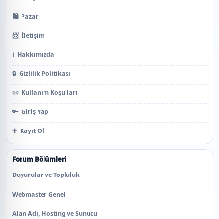
🛍️
Pazar
📨
İletişim
ℹ️
Hakkımızda
🔒
Gizlilik Politikası
📜
Kullanım Koşulları
🔑
Giriş Yap
➕
Kayıt Ol
Forum Bölümleri
Duyurular ve Topluluk
Webmaster Genel
Alan Adı, Hosting ve Sunucu