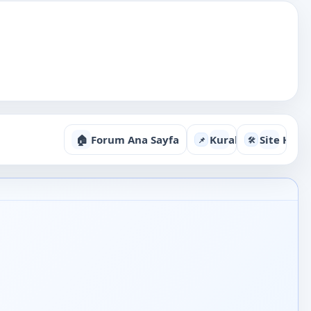
🏠
Forum Ana Sayfa
Kurallar ve Kullan
Site Hakk
📌
🛠️