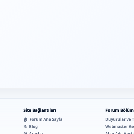
Site Bağlantıları
Forum Bölüml
🏠
Forum Ana Sayfa
Duyurular ve 
📝
Blog
Webmaster Ge
🛠️
Araçlar
Alan Adı, Host