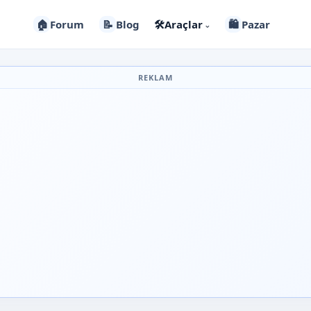
🏠
Forum
📝
Blog
🛠️
Araçlar
🛍️
Pazar
⌄
REKLAM