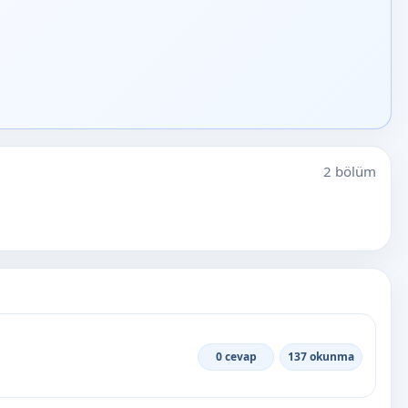
2 bölüm
0 cevap
137 okunma