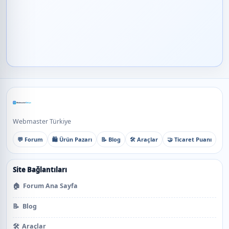
Webmaster Türkiye
💬 Forum
🛍️ Ürün Pazarı
📝 Blog
🛠️ Araçlar
🤝 Ticaret Puanı
Site Bağlantıları
🏠
Forum Ana Sayfa
📝
Blog
🛠️
Araçlar