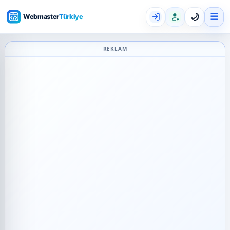
☰
🌙
REKLAM