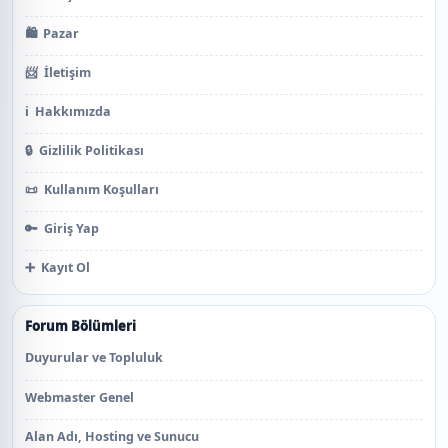
🛍️
Pazar
📨
İletişim
ℹ️
Hakkımızda
🔒
Gizlilik Politikası
📜
Kullanım Koşulları
🔑
Giriş Yap
➕
Kayıt Ol
Forum Bölümleri
Duyurular ve Topluluk
Webmaster Genel
Alan Adı, Hosting ve Sunucu