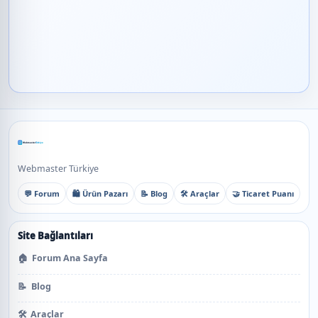
Webmaster Türkiye
💬 Forum
🛍️ Ürün Pazarı
📝 Blog
🛠️ Araçlar
🤝 Ticaret Puanı
Site Bağlantıları
🏠
Forum Ana Sayfa
📝
Blog
🛠️
Araçlar