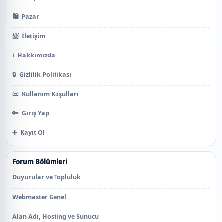
🛍️
Pazar
📨
İletişim
ℹ️
Hakkımızda
🔒
Gizlilik Politikası
📜
Kullanım Koşulları
🔑
Giriş Yap
➕
Kayıt Ol
Forum Bölümleri
Duyurular ve Topluluk
Webmaster Genel
Alan Adı, Hosting ve Sunucu