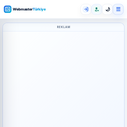
☰
🌙
REKLAM