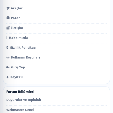
🛠️
Araçlar
🛍️
Pazar
📨
İletişim
ℹ️
Hakkımızda
🔒
Gizlilik Politikası
📜
Kullanım Koşulları
🔑
Giriş Yap
➕
Kayıt Ol
Forum Bölümleri
Duyurular ve Topluluk
Webmaster Genel