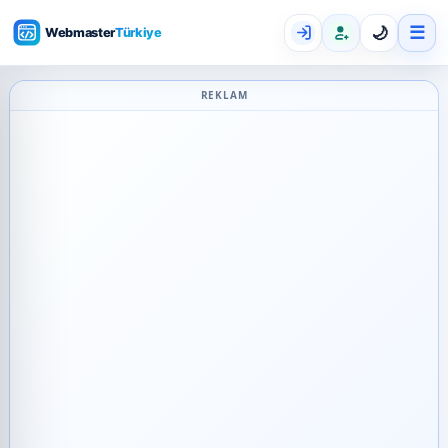
☰
🌙
REKLAM