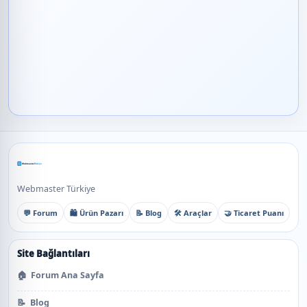
Webmaster Türkiye
💬 Forum
🛍️ Ürün Pazarı
📝 Blog
🛠️ Araçlar
🤝 Ticaret Puanı
Site Bağlantıları
🏠
Forum Ana Sayfa
📝
Blog