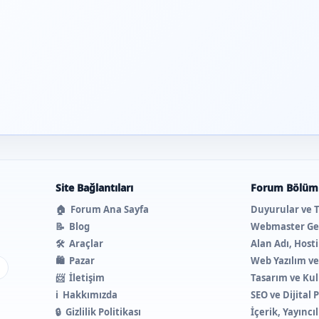
Site Bağlantıları
Forum Bölüml
🏠
Forum Ana Sayfa
Duyurular ve 
📝
Blog
Webmaster Ge
🛠️
Araçlar
Alan Adı, Host
🛍️
Pazar
Web Yazılım v
ı
📨
İletişim
Tasarım ve Kul
ℹ️
Hakkımızda
SEO ve Dijital
🔒
Gizlilik Politikası
İçerik, Yayıncı