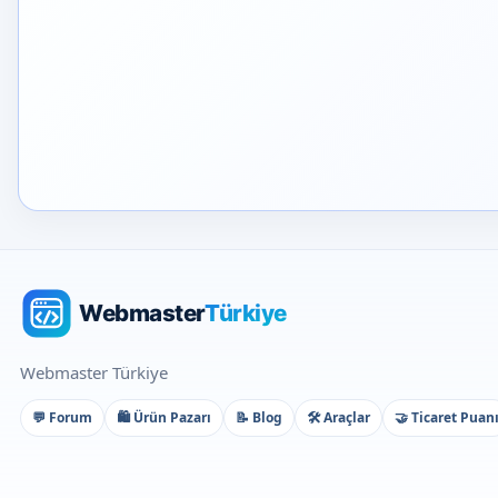
Webmaster Türkiye
💬 Forum
🛍️ Ürün Pazarı
📝 Blog
🛠️ Araçlar
🤝 Ticaret Puan