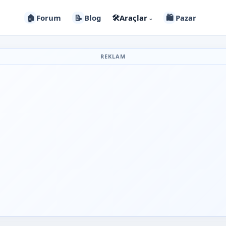
🏠
Forum
📝
Blog
🛠️
Araçlar
🛍️
Pazar
⌄
REKLAM