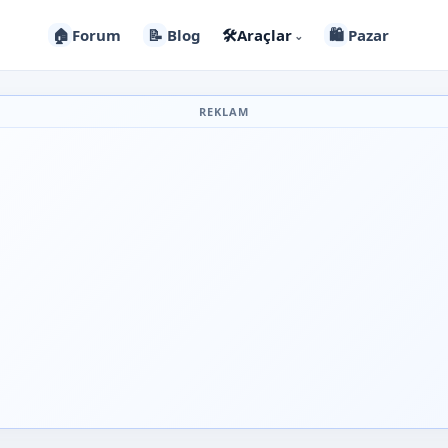
🏠
Forum
📝
Blog
🛠️
Araçlar
🛍️
Pazar
⌄
REKLAM