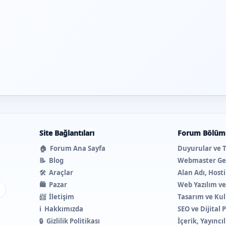
Site Bağlantıları
Forum Bölüml
🏠
Forum Ana Sayfa
Duyurular ve 
📝
Blog
Webmaster Ge
🛠️
Araçlar
Alan Adı, Host
🛍️
Pazar
Web Yazılım v
ı
📨
İletişim
Tasarım ve Kul
ℹ️
Hakkımızda
SEO ve Dijital
🔒
Gizlilik Politikası
İçerik, Yayıncı