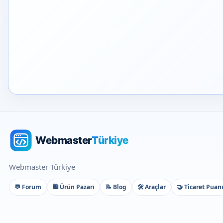
Webmaster Türkiye
💬 Forum
🛍️ Ürün Pazarı
📝 Blog
🛠️ Araçlar
🤝 Ticaret Puan