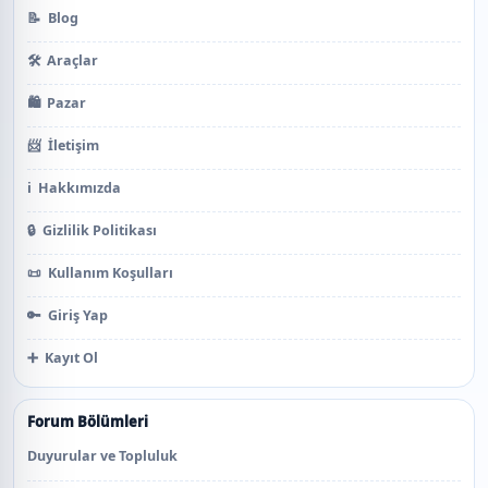
📝
Blog
🛠️
Araçlar
🛍️
Pazar
📨
İletişim
ℹ️
Hakkımızda
🔒
Gizlilik Politikası
📜
Kullanım Koşulları
🔑
Giriş Yap
➕
Kayıt Ol
Forum Bölümleri
Duyurular ve Topluluk