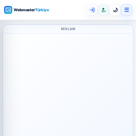
☰
🌙
REKLAM