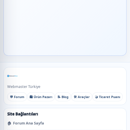
Webmaster Türkiye
💬 Forum
🛍️ Ürün Pazarı
📝 Blog
🛠️ Araçlar
🤝 Ticaret Puanı
Site Bağlantıları
🏠
Forum Ana Sayfa