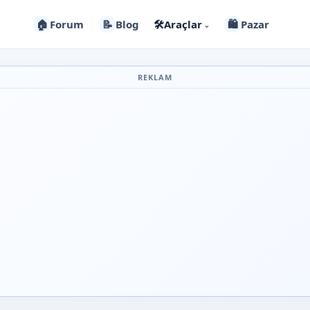
🏠
Forum
📝
Blog
🛠️
Araçlar
🛍️
Pazar
⌄
REKLAM