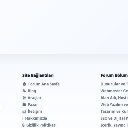
Site Bağlantıları
Forum Bölüml
🏠
Forum Ana Sayfa
Duyurular ve 
📝
Blog
Webmaster Ge
🛠️
Araçlar
Alan Adı, Host
🛍️
Pazar
Web Yazılım v
ı
📨
İletişim
Tasarım ve Kul
ℹ️
Hakkımızda
SEO ve Dijital
🔒
Gizlilik Politikası
İçerik, Yayıncı