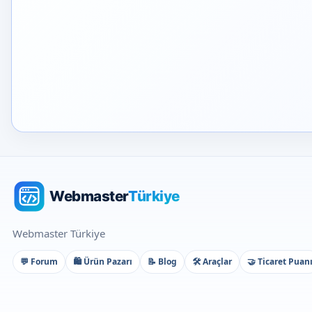
Webmaster Türkiye
💬 Forum
🛍️ Ürün Pazarı
📝 Blog
🛠️ Araçlar
🤝 Ticaret Puan