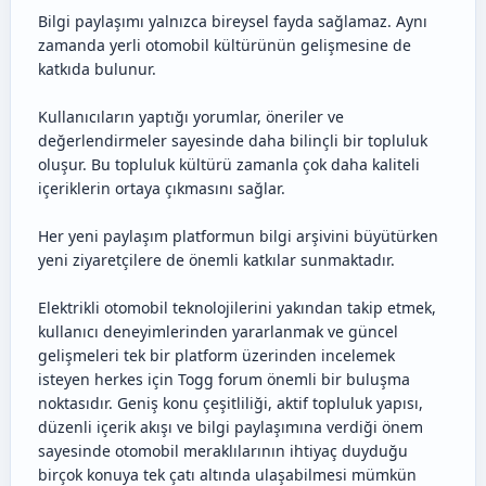
Bilgi paylaşımı yalnızca bireysel fayda sağlamaz. Aynı
zamanda yerli otomobil kültürünün gelişmesine de
katkıda bulunur.
Kullanıcıların yaptığı yorumlar, öneriler ve
değerlendirmeler sayesinde daha bilinçli bir topluluk
oluşur. Bu topluluk kültürü zamanla çok daha kaliteli
içeriklerin ortaya çıkmasını sağlar.
Her yeni paylaşım platformun bilgi arşivini büyütürken
yeni ziyaretçilere de önemli katkılar sunmaktadır.
Elektrikli otomobil teknolojilerini yakından takip etmek,
kullanıcı deneyimlerinden yararlanmak ve güncel
gelişmeleri tek bir platform üzerinden incelemek
isteyen herkes için Togg forum önemli bir buluşma
noktasıdır. Geniş konu çeşitliliği, aktif topluluk yapısı,
düzenli içerik akışı ve bilgi paylaşımına verdiği önem
sayesinde otomobil meraklılarının ihtiyaç duyduğu
birçok konuya tek çatı altında ulaşabilmesi mümkün