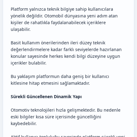
Platform yalnızca teknik bilgiye sahip kullanıcılara
yönelik değildir. Otomobil dünyasına yeni adım atan
kişiler de rahatlıkla faydalanabilecek içeriklere
ulaşabilir.
Basit kullanım önerilerinden ileri düzey teknik
değerlendirmelere kadar farklı seviyelerde hazırlanan
konular sayesinde herkes kendi bilgi düzeyine uygun
içerikler bulabilir.
Bu yaklaşım platformun daha geniş bir kullanıcı
kitlesine hitap etmesini sağlamaktadır.
Sürekli Güncellenen Dinamik Yapı
Otomotiv teknolojileri hızla gelişmektedir. Bu nedenle
eski bilgiler kısa süre içerisinde güncelliğini
kaybedebilir.
Aktif kullanıcı topluluğu sayesinde platform sürekli yeni