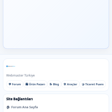
Webmaster Türkiye
💬 Forum
🛍️ Ürün Pazarı
📝 Blog
🛠️ Araçlar
🤝 Ticaret Puanı
Site Bağlantıları
🏠
Forum Ana Sayfa