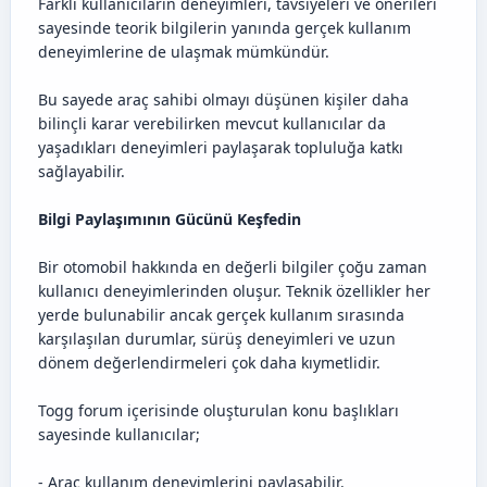
Farklı kullanıcıların deneyimleri, tavsiyeleri ve önerileri
sayesinde teorik bilgilerin yanında gerçek kullanım
deneyimlerine de ulaşmak mümkündür.
Bu sayede araç sahibi olmayı düşünen kişiler daha
bilinçli karar verebilirken mevcut kullanıcılar da
yaşadıkları deneyimleri paylaşarak topluluğa katkı
sağlayabilir.
Bilgi Paylaşımının Gücünü Keşfedin
Bir otomobil hakkında en değerli bilgiler çoğu zaman
kullanıcı deneyimlerinden oluşur. Teknik özellikler her
yerde bulunabilir ancak gerçek kullanım sırasında
karşılaşılan durumlar, sürüş deneyimleri ve uzun
dönem değerlendirmeleri çok daha kıymetlidir.
Togg forum içerisinde oluşturulan konu başlıkları
sayesinde kullanıcılar;
- Araç kullanım deneyimlerini paylaşabilir.