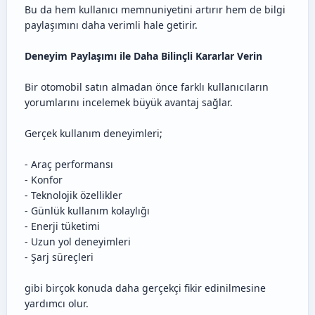
Bu da hem kullanıcı memnuniyetini artırır hem de bilgi
paylaşımını daha verimli hale getirir.
Deneyim Paylaşımı ile Daha Bilinçli Kararlar Verin
Bir otomobil satın almadan önce farklı kullanıcıların
yorumlarını incelemek büyük avantaj sağlar.
Gerçek kullanım deneyimleri;
- Araç performansı
- Konfor
- Teknolojik özellikler
- Günlük kullanım kolaylığı
- Enerji tüketimi
- Uzun yol deneyimleri
- Şarj süreçleri
gibi birçok konuda daha gerçekçi fikir edinilmesine
yardımcı olur.