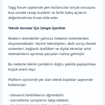
Togg forum sayesinde yeni kullanıcılar birçok sorusuna
kısa sürede cevap bulabilir ve farklı bakış açılarını
değerlendirme fırsatı elde eder.
Teknik Konular İçin Zengin İçerikler
Modern otomobiller yalnızca mekanik sistemlerden
oluşmamaktadır. Yazılım teknolojileri, akıllı sürüş destek
sistemleri, bağlantı özellikleri ve dijital ekranlar artık
otomobillerin ayrılmaz parçaları haline gelmiştir.
Bu nedenle teknik içeriklerin doğru şekilde paylaşılması
büyük önem taşır.
Platform içerisinde yer alan teknik başlıklar sayesinde
kullanıcılar;
- Donanım farklılıklarını öğrenebilir.
- Güncelleme süreçlerini takip edebilir.