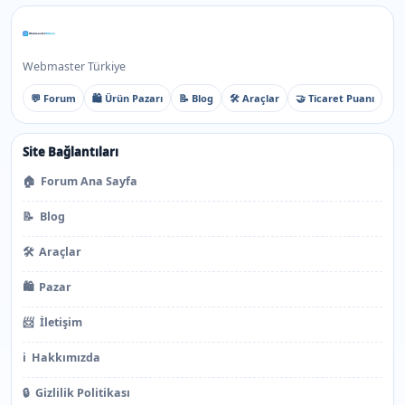
Webmaster Türkiye
💬 Forum
🛍️ Ürün Pazarı
📝 Blog
🛠️ Araçlar
🤝 Ticaret Puanı
Site Bağlantıları
🏠
Forum Ana Sayfa
📝
Blog
🛠️
Araçlar
🛍️
Pazar
📨
İletişim
ℹ️
Hakkımızda
🔒
Gizlilik Politikası