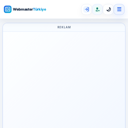
☰
🌙
REKLAM