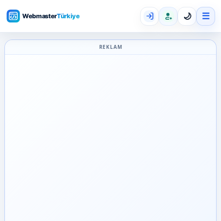
☰
🌙
REKLAM