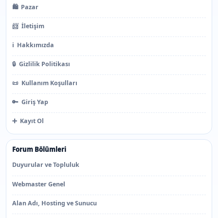
🛍️
Pazar
📨
İletişim
ℹ️
Hakkımızda
🔒
Gizlilik Politikası
📜
Kullanım Koşulları
🔑
Giriş Yap
➕
Kayıt Ol
Forum Bölümleri
Duyurular ve Topluluk
Webmaster Genel
Alan Adı, Hosting ve Sunucu