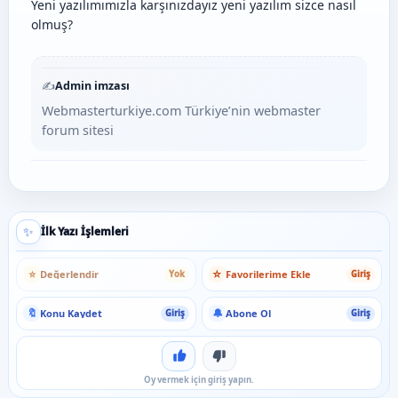
Yeni yazılımımızla karşınızdayız yeni yazılım sizce nasıl
olmuş?
✍️
Admin imzası
Webmasterturkiye.com Türkiye’nin webmaster
forum sitesi
✨
İlk Yazı İşlemleri
⭐
☆
Değerlendir
Favorilerime Ekle
Yok
Giriş
🔖
🔔
Konu Kaydet
Abone Ol
Giriş
Giriş
Beğen
Beğenme
Oy vermek için giriş yapın.